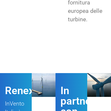
fornitura
europea delle
turbine.
Renexia
In
partnershi
InVento