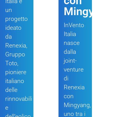
con
Italia è
Mingyang
un
progetto
InVento
ideato
Italia
da
nasce
Renexia,
dalla
Gruppo
joint-
Toto,
venture
pioniere
di
italiano
Renexia
delle
con
rinnovabili
Mingyang,
e
uno tra i
dell’eolico