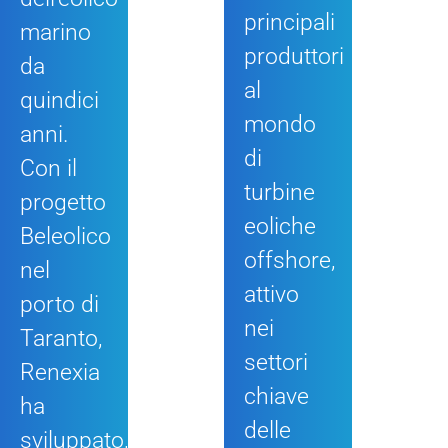
principali
marino
produttori
da
al
quindici
mondo
anni.
di
Con il
turbine
progetto
eoliche
Beleolico
offshore,
nel
attivo
porto di
nei
Taranto,
settori
Renexia
chiave
ha
delle
sviluppato,