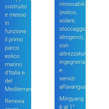
rinnovabili
costruito
(eolico,
e messo
solare,
in
stoccaggio,
funzione
idrogeno),
il primo
con
parco
attrezzature,
eolico
ingegneria
marino
e
d’Italia e
servizi
del
all’avanguardia.
Mediterraneo.
Mingyang
Renexia
è al 1°