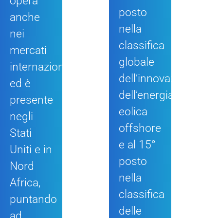
opera
posto
anche
nella
nei
classifica
mercati
globale
internazionali
dell’innovazione
ed è
dell’energia
presente
eolica
negli
offshore
Stati
e al 15°
Uniti e in
posto
Nord
nella
Africa,
classifica
puntando
delle
ad